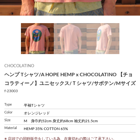
CHOCOLATINO
ヘンプ Tシャツ/A HOPE HEMP x CHOCOLATINO 【チョ
コラティーノ】ユニセックス/Ｔシャツ/サボテン/Mサイズ
f-23003
Type
半袖Tシャツ
Color
オレンジレッド
Size
M 身巾約52cm 身丈約68cm 袖丈約21.5cm
Material
HEMP 35% COTTON 65%
※ 店頭での同時販売をしている為、在庫切れの際はご了承下さい。